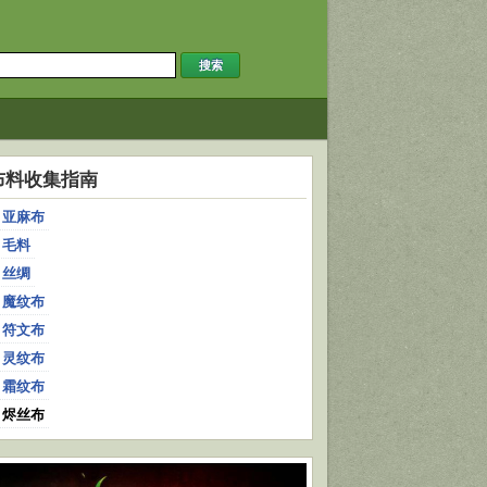
布料收集指南
亚麻布
毛料
丝绸
魔纹布
符文布
灵纹布
霜纹布
烬丝布