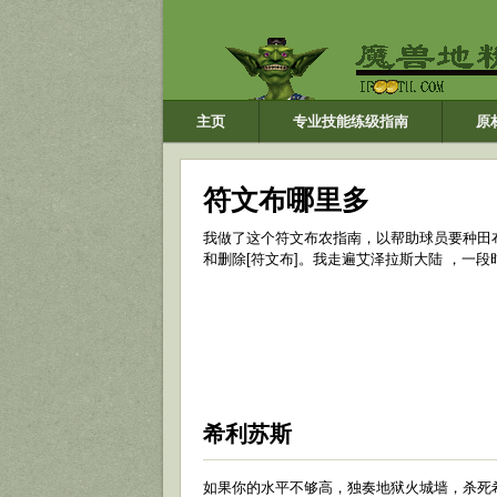
主页
专业技能练级指南
原
符文布哪里多
我做了这个符文布农指南，以帮助球员要种田
和删除[符文布]。我走遍艾泽拉斯大陆 ​​，
希利苏斯
如果你的水平不够高，独奏地狱火城墙，杀死